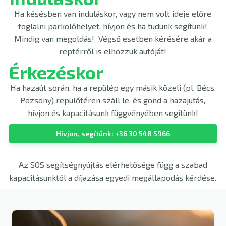
Ha késésben van induláskor, vagy nem volt ideje előre
foglalni parkolóhelyet, hívjon és ha tudunk segítünk!
Mindig van megoldás! Végső esetben kérésére akár a
reptérről is elhozzuk autóját!
Érkezéskor
Ha hazaút során, ha a repülép egy másik közeli (pl. Bécs,
Pozsony) repülőtéren száll le, és gond a hazajutás,
hívjon és kapacitásunk függvényében segítünk!
Hívjon, segítünk: +36 30 548 5966
Az SOS segítségnyújtás elérhetősége függ a szabad
kapacitásunktól a díjazása egyedi megállapodás kérdése.