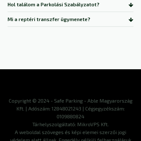
Hol találom a Parkolási Szabályzatot?
Mi a reptéri transzfer ügymenete?
Copyright © 2024 - Safe Parking - Able Magyarország
Kft. | Adószám: 12848021243 | Cégjegyzékszám:
0109880824
Tárhelyszolgáltató: MikroVPS Kft.
A weboldal szöveges és képi elemei szerzői jogi
védelem alatt állnak. Engedély nélküli felhasználásuk