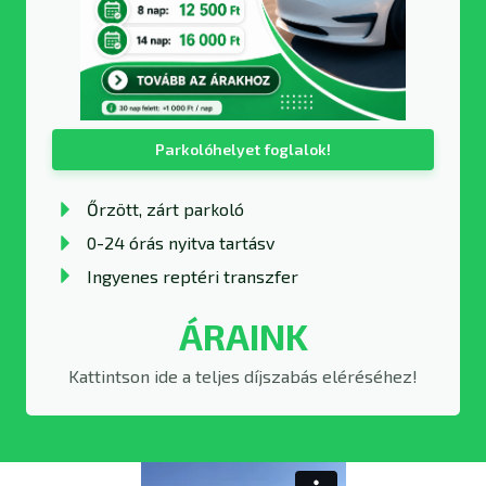
Parkolóhelyet foglalok!
Őrzött, zárt parkoló
0-24 órás nyitva tartás
v
Ingyenes reptéri transzfer
ÁRAINK
Kattintson ide a teljes díjszabás eléréséhez!