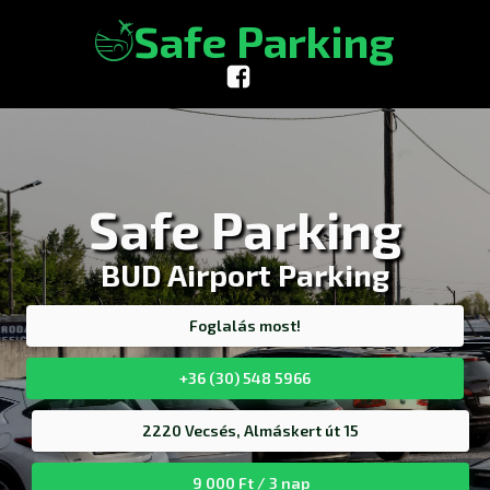
Safe Parking
Safe Parking
BUD Airport Parking
Foglalás most!
+36 (30) 548 5966
2220 Vecsés, Almáskert út 15
9 000 Ft / 3 nap